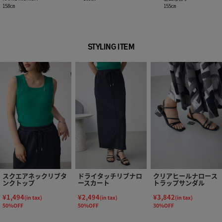
158㎝
155㎝
STYLING ITEM
スクエアネックリブタ
ドライタッチリブナロ
クリアヒールナロース
ンクトップ
ースカート
トラップサンダル
¥1,494
¥2,494
¥3,842
(in tax)
(in tax)
(in tax)
50%OFF
50%OFF
30%OFF