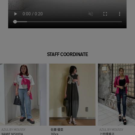
STAFF COORDINATE
AZUL BY MOUSSY
佐藤 優菜
AZUL BY MOUSSY
NAMIE NISHIDA
165㎝
上田理香子