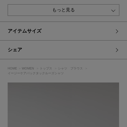
透け感：あり
もっと見る
裏 地：なし
伸縮性：なし
光沢感：なし
アイテムサイズ
■IVOY PNK モデル身長：167cm、着用サイズ：FREEサイズ
■GRY モデル身長：172cm、着用サイズ：FREEサイズ
シェア
[注意事項]
※画像の商品はサンプルです。実際の商品と仕様、加工が若干
異なる場合があります。
HOME
WOMEN
トップス
シャツ ブラウス
※画像の商品は光の照射や角度、お使いのモニター環境によ
イージーケアバックタックルーズシャツ
り、実物と色味が異なる場合がございます。
※着用、お取り扱いの際は、アテンションタグをご確認くださ
い。