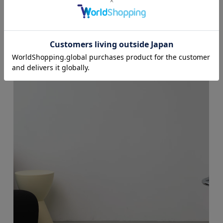
■250ISS12-005Jのリピート商品です。
■L/BLUはWEB限定色です。
■モデル身長：171cm・172cm、着用サイズ：モデルサイズ
（Mサイズ股下+7cm）※モデルサイズは販売しておりません
[注意事項]
※画像の商品はサンプルです。実際の商品と仕様、加工が若干
異なる場合があります。
※画像の商品は光の照射や角度、お使いのモニター環境によ
り、実物と色味が異なる場合がございます。
※着用、お取り扱いの際は、アテンションタグをご確認くださ
い。