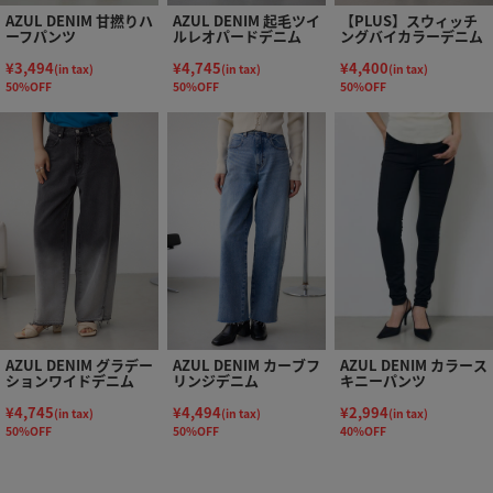
AZUL DENIM 甘撚りハ
AZUL DENIM 起毛ツイ
【PLUS】スウィッチ
ーフパンツ
ルレオパードデニム
ングバイカラーデニム
¥3,494
¥4,745
¥4,400
(in tax)
(in tax)
(in tax)
50%OFF
50%OFF
50%OFF
AZUL DENIM グラデー
AZUL DENIM カーブフ
AZUL DENIM カラース
ションワイドデニム
リンジデニム
キニーパンツ
¥4,745
¥4,494
¥2,994
(in tax)
(in tax)
(in tax)
50%OFF
50%OFF
40%OFF