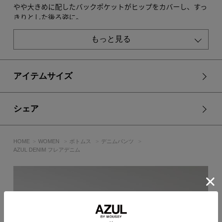
やや大きめに配したバックポケットがヒップをカバーし、すっ
きりとした後ろ姿に。
高めに設定した膝位置により、太ももから膝下を細く見せ、美
脚効果を叶えます。
もっと見る
■スタイリング
ボリュームトップスともバランス良く着用いただけます。
アイテムサイズ
■生地
11.オンスのストレッチデニム生地を使用。
シェア
縦糸はロープ染色で濃色に染められた糸を使用し、緯糸には耐
塩素のポリウレタンを使用。
しっかりと伸び、硬すぎない程よいキックバックでストレスフ
リーな穿き心地を体感出来きます。
HOME
WOMEN
ボトムス
デニムパンツ
AZUL DENIM フレアデニム
AZULオリジナル素材を使用しています。
透け感：なし
裏 地：なし
伸縮性：あり
光沢感：なし