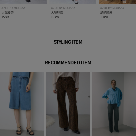
AZUL BY MOUSSY
AZUL BY MOUSSY
AZUL BY MOUSSY
大塚紗奈
大塚紗奈
島崎紅麗
153㎝
153㎝
158㎝
STYLING ITEM
RECOMMENDED ITEM