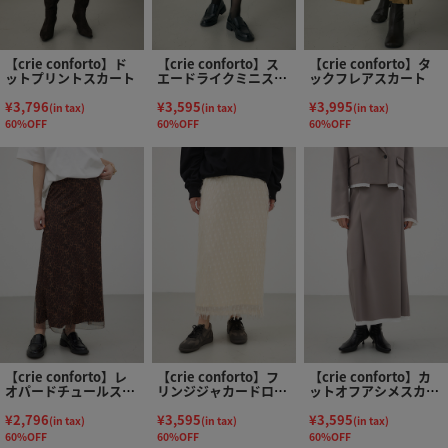
【crie conforto】ド
【crie conforto】ス
【crie conforto】タ
ットプリントスカート
エードライクミニスカ
ックフレアスカート
ート
¥3,796
¥3,595
¥3,995
(in tax)
(in tax)
(in tax)
60%OFF
60%OFF
60%OFF
【crie conforto】レ
【crie conforto】フ
【crie conforto】カ
オパードチュールスカ
リンジジャカードロン
ットオフアシメスカー
ート
グスカート
ト
¥2,796
¥3,595
¥3,595
(in tax)
(in tax)
(in tax)
60%OFF
60%OFF
60%OFF