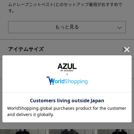
ムドレープニットベスト)とのセットアップ着用がおすすめで
す。
暑い時期はタンクトップやTシャツとの着用がおすすめです。
季節問わず着用していただける一着です。
もっと見る
■生地
スポンジの様な軽さと発色の良さが特徴の糸を使用していま
す。
アイテムサイズ
透け感：なし
裏 地：なし
シェア
伸縮性：あり
光沢感：なし
HOME
WOMEN
ボトムス
スカート
■モデル身長：167cm、着用サイズ：Mサイズ
【PLUS】コクーンパターンニットスカート
[注意事項]
※画像の商品はサンプルです。実際の商品と仕様、加工が若干
異なる場合があります。
STAFF COORDINATE
※画像の商品は光の照射や角度、お使いのモニター環境によ
り、実物と色味が異なる場合がございます。