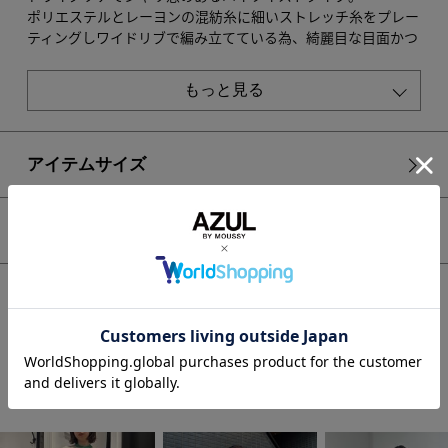
ポリエステルとレーヨンの混紡糸に細いストレッチ糸をプレー
ティングしワイドリブで編み立てている為、綺麗目な目面かつ
伸縮性もあります。
もっと見る
透け感：なし
裏 地：なし
伸縮性：あり
光沢感：微光沢
アイテムサイズ
■モデル身長：167cm、着用サイズ：FREEサイズ
シェア
[注意事項]
※画像の商品はサンプルです。実際の商品と仕様、加工が若干
異なる場合があります。
HOME
WOMEN
トップス
ニット
※画像の商品は光の照射や角度、お使いのモニター環境によ
【PLUS】カラーブロッキングリブニット
り、実物と色味が異なる場合がございます。
※着用、お取り扱いの際は、アテンションタグをご確認くださ
い。
STAFF COORDINATE