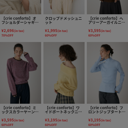
【crie conforto】オ
クロップドメッシュニ
【crie conforto】ヘ
フショルダーシャギー
ット
アリーアーガイルニッ
ラメニット
ト
¥2,696
¥1,995
¥3,595
(in tax)
(in tax)
(in tax)
70%OFF
60%OFF
60%OFF
【crie conforto】ミ
【crie conforto】ワ
【crie conforto】フ
ックスカラーヤーンラ
イドボートネックニッ
ロントジップタートル
インニット
ト
ニット
¥3,595
¥3,195
¥3,195
(in tax)
(in tax)
(in tax)
60%OFF
60%OFF
60%OFF