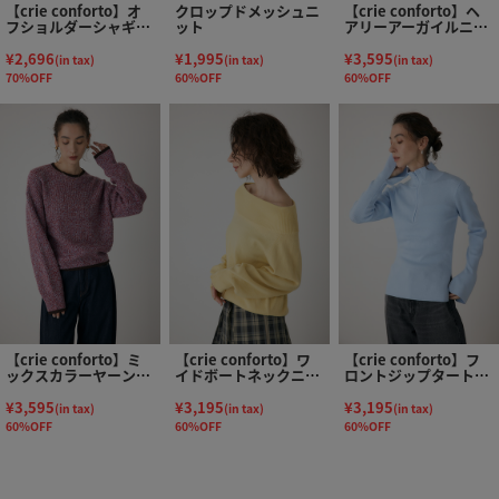
【crie conforto】オ
クロップドメッシュニ
【crie conforto】ヘ
フショルダーシャギー
ット
アリーアーガイルニッ
ラメニット
ト
¥2,696
¥1,995
¥3,595
(in tax)
(in tax)
(in tax)
70%OFF
60%OFF
60%OFF
【crie conforto】ミ
【crie conforto】ワ
【crie conforto】フ
ックスカラーヤーンラ
イドボートネックニッ
ロントジップタートル
インニット
ト
ニット
¥3,595
¥3,195
¥3,195
(in tax)
(in tax)
(in tax)
60%OFF
60%OFF
60%OFF