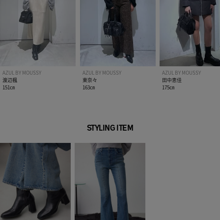
AZUL BY MOUSSY
AZUL BY MOUSSY
AZUL BY MOUSSY
渡辺楓
東奈々
田中恵佳
151㎝
163㎝
175㎝
STYLING ITEM