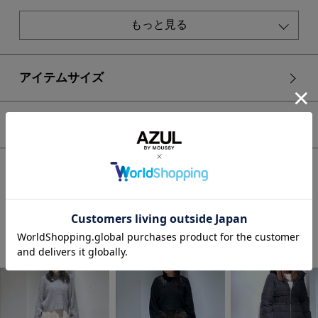
■O/WHT・BLK モデル身長：163cm、着用サイズ：FREEサ
もっと見る
イズ
■D/BLU・L/GRY モデル身長：171cm、着用サイズ：FREE
サイズ
アイテムサイズ
[注意事項]
※画像の商品はサンプルです。実際の商品と仕様、加工が若干
異なる場合があります。
シェア
※画像の商品は光の照射や角度、お使いのモニター環境によ
り、実物と色味が異なる場合がございます。
※着用、お取り扱いの際は、アテンションタグをご確認くださ
HOME
WOMEN
トップス
ニット
い。
ドロストリングスパンコールラメニット
STAFF COORDINATE