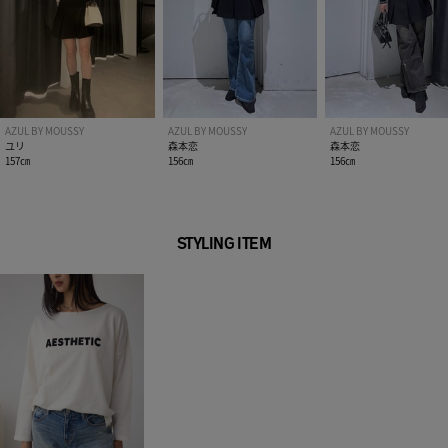
AZUL BY MOUSSY
AZUL BY MOUSSY
AZUL BY MOUSSY
ユリ
森本恋
森本恋
157㎝
156㎝
156㎝
STYLING ITEM