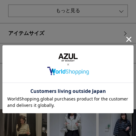
■生地
カラーによって素材が異なります。
もっと見る
ツイル生地のブラック、カットスエード生地のブラウン、細か
な柄が上品な印象を与えるグレンチェック。
アイテムサイズ
透け感：なし
裏 地：あり(パンツ)
伸縮性：なし
光沢感：なし
シェア
■モデル身長：163cm、着用サイズ：FREEサイズ
HOME
WOMEN
ボトムス
スカート
プリーツスコート
[注意事項]
※画像の商品はサンプルです。実際の商品と仕様、加工が若干
異なる場合があります。
※画像の商品は光の照射や角度、お使いのモニター環境によ
STAFF COORDINATE
り、実物と色味が異なる場合がございます。
※着用、お取り扱いの際は、アテンションタグをご確認くださ
い。