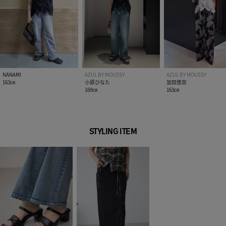
NANAMI
AZUL BY MOUSSY
AZUL BY MOUSSY
163㎝
小原ひなた
加田悠奈
169㎝
163㎝
STYLING ITEM