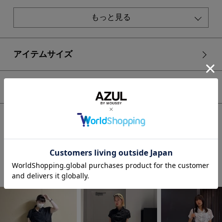
■生地
PCM加工を施したチェック布帛素材。
もっと見る
透け感：ややあり
裏 地：なし
アイテムサイズ
伸縮性：なし
光沢感：なし
シェア
■O/WHT・柄BLK モデル身長：167cm、着用サイズ：FREE
サイズ
■BLK モデル身長：171cm、着用サイズ：FREEサイズ
HOME
WOMEN
トップス
シャツ ブラウス
C/T冷感 ドロストブラウス
[注意事項]
※画像の商品はサンプルです。実際の商品と仕様、加工が若干
異なる場合があります。
※画像の商品は光の照射や角度、お使いのモニター環境によ
STAFF COORDINATE
り、実物と色味が異なる場合がございます。
※着用、お取り扱いの際は、アテンションタグをご確認くださ
い。