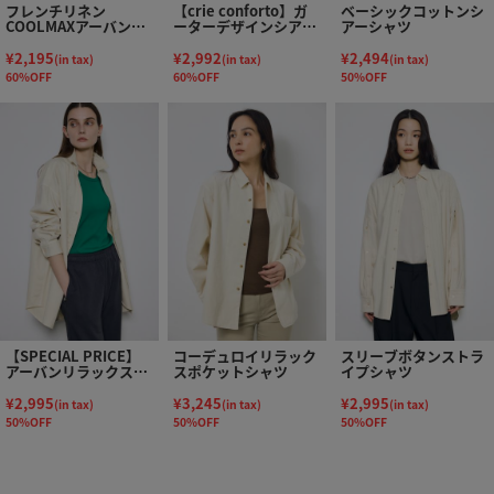
フレンチリネン
【crie conforto】ガ
ベーシックコットンシ
COOLMAXアーバンリ
ーターデザインシアー
アーシャツ
ラックスシャツ
ショートシャツ
¥2,195
¥2,992
¥2,494
(in tax)
(in tax)
(in tax)
60%OFF
60%OFF
50%OFF
【SPECIAL PRICE】
コーデュロイリラック
スリーブボタンストラ
アーバンリラックスコ
スポケットシャツ
イプシャツ
ットンシャツ
¥2,995
¥3,245
¥2,995
(in tax)
(in tax)
(in tax)
50%OFF
50%OFF
50%OFF