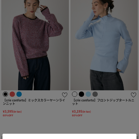
【crie conforto】ミックスカラーヤーンライ
【crie conforto】フロントジップタートルニ
ンニット
ット
¥3,595
¥3,195
(in tax)
(in tax)
60%OFF
60%OFF