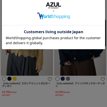
【crie conforto】スカシアミニットポロカー
【crie conforto】フリンジVネックカーディガ
ディガン
ン
¥3,796
¥3,995
(in tax)
(in tax)
60%OFF
60%OFF