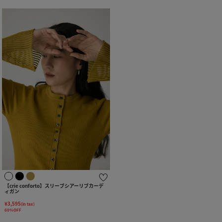
【crie conforto】スリーブシアーリブカーデ
ィガン
¥3,595
(in tax)
60%OFF