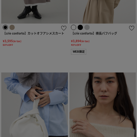
【crie conforto】カットオフアシメスカート
【crie conforto】横長パフバッグ
¥3,595
¥3,894
(in tax)
(in tax)
60%OFF
40%OFF
WEB限定