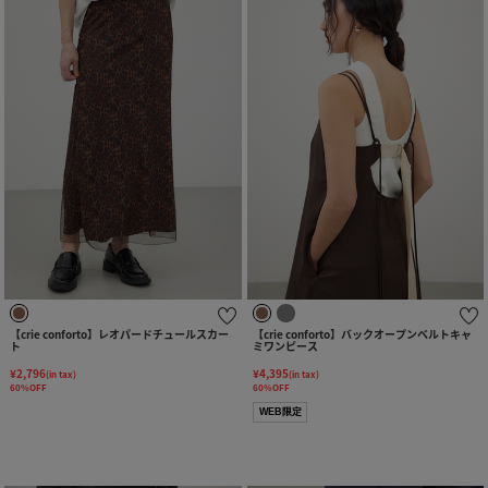
【crie conforto】レオパードチュールスカー
【crie conforto】バックオープンベルトキャ
ト
ミワンピース
¥2,796
¥4,395
(in tax)
(in tax)
60%OFF
60%OFF
WEB限定