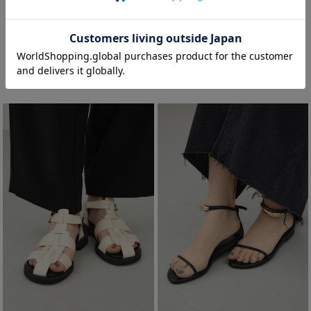
【crie conforto】サークルモチーフブレスレ
【crie conforto】トングモチーフミュール
ット
¥3,195
(in tax)
¥1,115
(in tax)
60%OFF
60%OFF
WEB限定
WEB限定