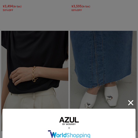
¥3,494
¥3,595
(in tax)
(in tax)
50%OFF
60%OFF