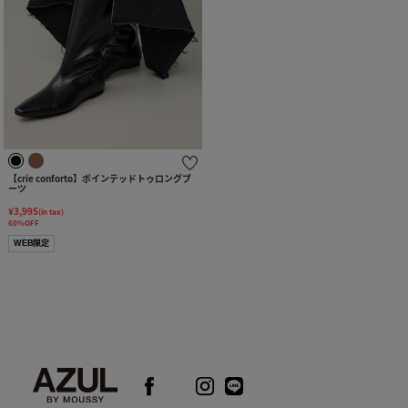
【crie conforto】ポインテッドトゥロングブ
ーツ
¥3,995
(in tax)
60%OFF
WEB限定