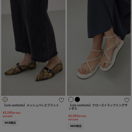
【crie conforto】メッシュバレエフラット
【crie conforto】ナローストラップトングサ
ンダル
¥3,195
(in tax)
¥2,992
(in tax)
60%OFF
60%OFF
WEB限定
WEB限定