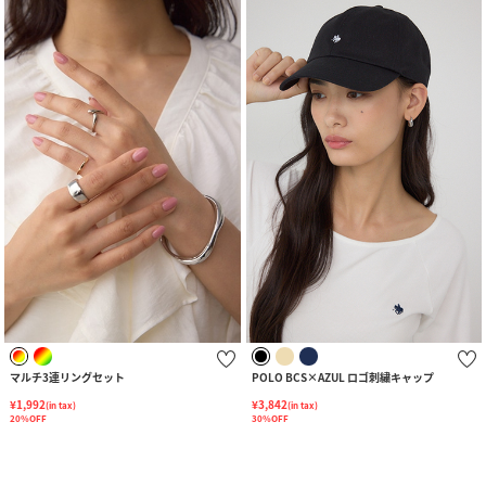
マルチ3連リングセット
POLO BCS×AZUL ロゴ刺繍キャップ
¥1,992
¥3,842
(in tax)
(in tax)
20%OFF
30%OFF