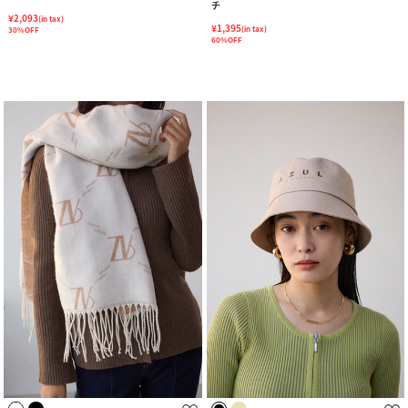
チ
¥2,093
(in tax)
¥1,395
(in tax)
30%OFF
60%OFF