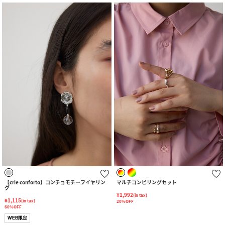
【crie conforto】コンチョモチーフイヤリン
マルチコンビリングセット
グ
¥1,992
(in tax)
¥1,115
(in tax)
20%OFF
60%OFF
WEB限定