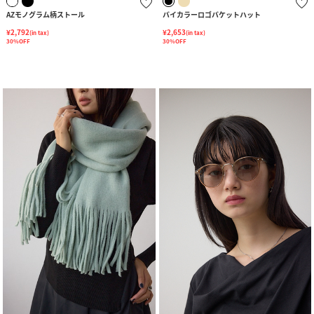
AZモノグラム柄ストール
バイカラーロゴバケットハット
¥2,792
¥2,653
(in tax)
(in tax)
30%OFF
30%OFF