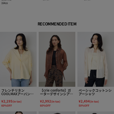
164㎝
RECOMMENDED ITEM
フレンチリネン
【crie conforto】ガ
ベーシックコットンシ
COOLMAXアーバンリ
ーターデザインシアー
アーシャツ
ラックスシャツ
ショートシャツ
¥2,195
¥2,992
¥2,494
(in tax)
(in tax)
(in tax)
60%OFF
60%OFF
50%OFF