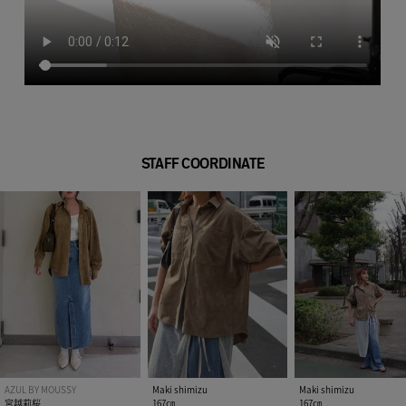
STAFF COORDINATE
AZUL BY MOUSSY
Maki shimizu
Maki shimizu
宮越莉桜
167㎝
167㎝