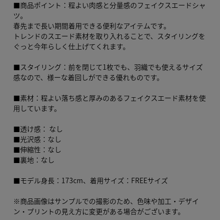
■商品ポイント：程よい肉感と分量感のフェイクスエードシャ
ツ。
春先まで長い期間着用できる便利なアイテムです。
トレンドのスエード素材を取り入れることで、スタイリングを
ぐっと今年らしく仕上げてくれます。
■スタイリング：前を閉じて1枚でも、羽織でも使えるサイズ
感なので、様ーな着回しができる優れものです。
■素材：程よい落ち感と厚みのあるフェイクスエード素材を使
用しています。
■透け感： なし
■光沢感：なし
■伸縮性：なし
■裏地：なし
■モデル身長：173cm、着用サイズ：FREEサイズ
※商品画像はサンプルでの撮影のため、色味や加工・デザイ
ン・プリントの見え方に変更がある場合がございます。